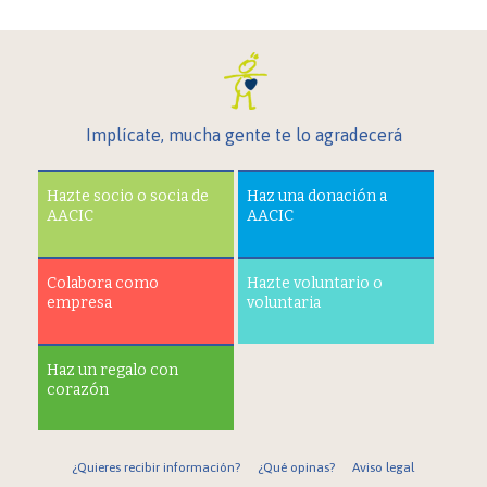
Implícate, mucha gente te lo agradecerá
Hazte socio o socia de
Haz una donación a
AACIC
AACIC
Colabora como
Hazte voluntario o
empresa
voluntaria
Haz un regalo con
corazón
¿Quieres recibir información?
¿Qué opinas?
Aviso legal