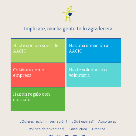
Implícate, mucha gente te lo agradecerá
Hazte socio o socia de
Haz una donación a
AACIC
AACIC
Colabora como
Hazte voluntario o
empresa
voluntaria
Haz un regalo con
corazón
¿Quieres recibir información?
¿Qué opinas?
Aviso legal
Política de privacidad
Canal ético
Créditos