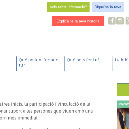
Vols rebre informació?
Digue’ns la teva
Explica’ns la teva història
Què podem fer per
Què pots fer tu?
La bib
tu?
es inicis, la participació i vinculació de la
Vacan
donar suport a les persones que viuen amb una
ntorn més immediat.