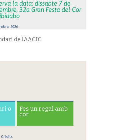
rva la data: dissabte 7 de
embre, 32a Gran Festa del Cor
Tibidabo
mbre, 2026
ndari de l’AACIC
ari o
Fes un regal amb
cor
Crèdits