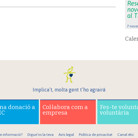
Rese
nov
al 
7 nove
Cale
Implica’t, molta gent t’ho agrairà
una donació a
Col·labora com a
Fes-te volunt
IC
empresa
voluntària
re informació?
Digue’ns la teva
Avís legal
Política de privacitat
Canal ètic