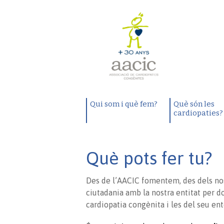
Qui som i què fem?
Què són les
cardiopaties?
Què pots fer tu?
Des de l’AACIC fomentem, des dels nostr
ciutadania amb la nostra entitat per 
cardiopatia congènita i les del seu e