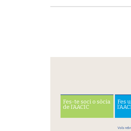
Fes-te soci o sòcia
Fes 
de l’AACIC
l’AAC
Vols reb