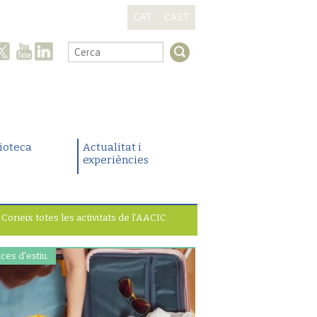
CAT
CAST
.
lioteca
Actualitat i
experiències
Coneix totes les activitats de l’AACIC
ces d'estiu.