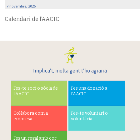
7 novembre, 2026
Calendari de l’AACIC
Implica’t, molta gent t’ho agrairà
Fes-te soci o sòcia de
Fes una donació a
l’AACIC
l’AACIC
Col·labora com a
Fes-te voluntari o
empresa
voluntària
Fes un regal amb cor