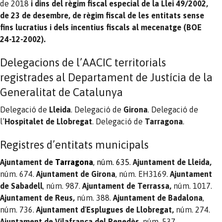
de 2018
i dins del règim fiscal especial de la Llei 49/2002,
de 23 de desembre, de règim fiscal de les entitats sense
fins lucratius i dels incentius fiscals al mecenatge (BOE
24-12-2002).
Delegacions de l’AACIC territorials
registrades al Departament de Justícia de la
Generalitat de Catalunya
Delegació de
Lleida
. Delegació de
Girona
. Delegació de
l’
Hospitalet de Llobregat
. Delegació de
Tarragona
.
Registres d’entitats municipals
Ajuntament de
Tarragona
, núm. 635
.
Ajuntament de Lleida,
núm. 674.
Ajuntament de Girona
, núm. EH3169.
Ajuntament
de Sabadell
, núm. 987.
Ajuntament de
Terrassa,
núm. 1017.
Ajuntament de Reus,
núm. 388.
Ajuntament de Badalona
,
núm. 736.
Ajuntament d
‘
Esplugues de Llobregat,
núm. 274.
Ajuntament de Vilafranca del Penedès
, núm. 537.