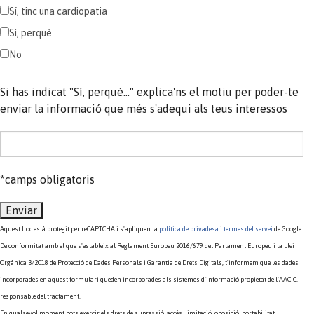
Sí, tinc una cardiopatia
Sí, perquè...
No
Si has indicat "Sí, perquè..." explica'ns el motiu per poder-te
enviar la informació que més s'adequi als teus interessos
*camps obligatoris
Aquest lloc està protegit per reCAPTCHA i s'apliquen la
política de privadesa
i
termes del servei
de Google.
De conformitat amb el que s'estableix al Reglament Europeu 2016/679 del Parlament Europeu i la Llei
Orgànica 3/2018 de Protecció de Dades Personals i Garantia de Drets Digitals, t'informem que les dades
incorporades en aquest formulari queden incorporades als sistemes d'informació propietat de l'AACIC,
responsable del tractament.
En qualsevol moment pots exercir els drets de supressió, accés, limitació, oposició, portabilitat,