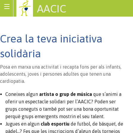
AACIC
Associació de Cardiopaties Congènites
Crea la teva iniciativa
solidària
Posa en marxa una activitat i recapta fons per als infants,
adolescents, joves i persones adultes que tenen una
cardiopatia.
Coneixes algun
artista o grup de música
que s’animi a
oferir un espectacle solidari per l’AACIC? Poden ser
grups coneguts o també pot ser una bona oportunitat
perquè grups emergents mostrin el seu talent.
Jugues en algun
club esportiu
de futbol, de bàsquet, de
pàdel…? Fes que les inscripcions d’algun dels tornejos