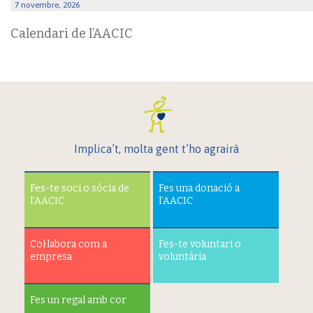
7 novembre, 2026
Calendari de l’AACIC
Implica’t, molta gent t’ho agrairà
Fes-te soci o sòcia de
Fes una donació a
l’AACIC
l’AACIC
Col·labora com a
Fes-te voluntari o
empresa
voluntària
Fes un regal amb cor