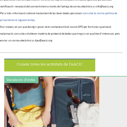
rectificació i revocació del consentiment a través de l'adreça de correu electrònic a info@aacic.org
Per a més informació sobre el tractament de les teves dades personals
consulta la nostra política de
privacitat en el següent enllaç
Així mateix, en cas que desitgis posar-te en contacte amb el nostre DPO per formular qualsevol
reclamació, consulta o dubte en matèria de protecció de dades que tinguis en qualitat d'interessat, pots
enviar un correu electrònic a: dpo@aacic.org
Coneix totes les activitats de l’AACIC
Vacances d'estiu.