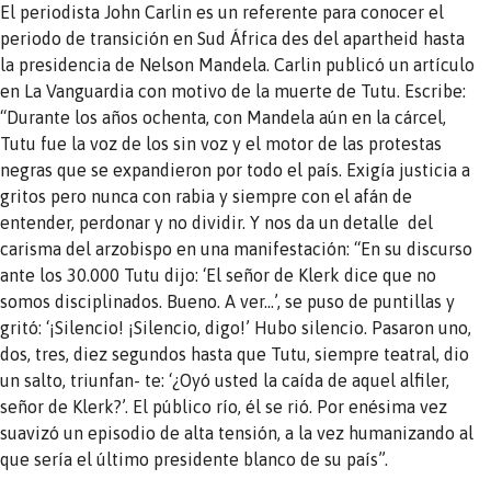
El periodista John Carlin es un referente para conocer el
periodo de transición en Sud África des del apartheid hasta
la presidencia de Nelson Mandela. Carlin publicó un artículo
en La Vanguardia con motivo de la muerte de Tutu. Escribe:
“Durante los años ochenta, con Mandela aún en la cárcel,
Tutu fue la voz de los sin voz y el motor de las protestas
negras que se expandieron por todo el país. Exigía justicia a
gritos pero nunca con rabia y siempre con el afán de
entender, perdonar y no dividir. Y nos da un detalle del
carisma del arzobispo en una manifestación: “En su discurso
ante los 30.000 Tutu dijo: ‘El señor de Klerk dice que no
somos disciplinados. Bueno. A ver…’, se puso de puntillas y
gritó: ‘¡Silencio! ¡Silencio, digo!’ Hubo silencio. Pasaron uno,
dos, tres, diez segundos hasta que Tutu, siempre teatral, dio
un salto, triunfan- te: ‘¿Oyó usted la caída de aquel alfiler,
señor de Klerk?’. El público río, él se rió. Por enésima vez
suavizó un episodio de alta tensión, a la vez humanizando al
que sería el último presidente blanco de su país”.