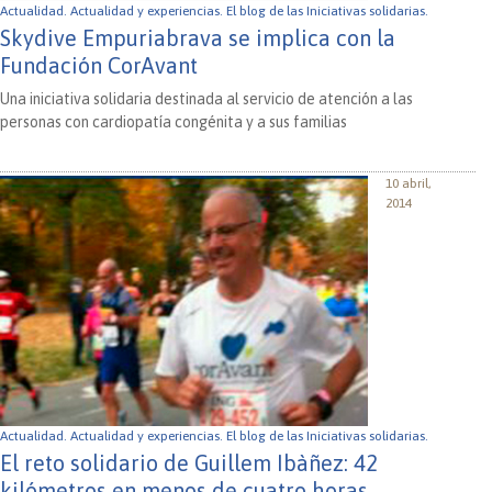
Actualidad.
Actualidad y experiencias.
El blog de las Iniciativas solidarias.
Skydive Empuriabrava se implica con la
Fundación CorAvant
Una iniciativa solidaria destinada al servicio de atención a las
personas con cardiopatía congénita y a sus familias
10 abril,
2014
Actualidad.
Actualidad y experiencias.
El blog de las Iniciativas solidarias.
El reto solidario de Guillem Ibàñez: 42
kilómetros en menos de cuatro horas