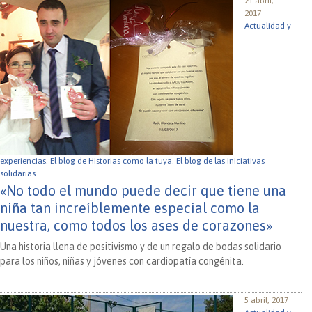
21 abril,
2017
Actualidad y
experiencias.
El blog de Historias como la tuya.
El blog de las Iniciativas
solidarias.
«No todo el mundo puede decir que tiene una
niña tan increíblemente especial como la
nuestra, como todos los ases de corazones»
Una historia llena de positivismo y de un regalo de bodas solidario
para los niños, niñas y jóvenes con cardiopatía congénita.
5 abril, 2017