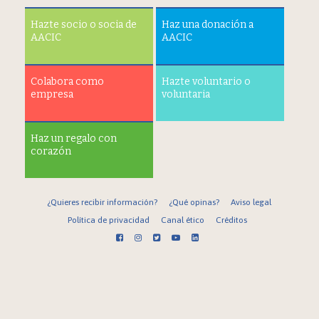
Hazte socio o socia de
Haz una donación a
AACIC
AACIC
Colabora como
Hazte voluntario o
empresa
voluntaria
Haz un regalo con
corazón
¿Quieres recibir información?
¿Qué opinas?
Aviso legal
Política de privacidad
Canal ético
Créditos