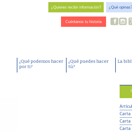
¿Quieres recibir información?
¿Qué opinas
Cuéntanos tu historia
¿Qué podemos hacer
¿Qué puedes hacer
La bib
por ti?
tú?
Artícu
Carta 
Carta 
Carta 