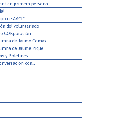
ant en primera persona
ial
uipo de AACIC
cón del voluntariado
io CORporación
lumna de Jaume Comas
lumna de Jaume Piqué
as y Boletines
onversación con…