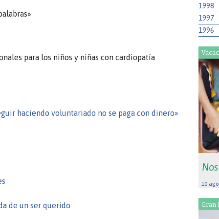
1998
palabras»
1997
1996
Vacac
ales para los niños y niñas con cardiopatía
eguir haciendo voluntariado no se paga con dinero»
Nos
es
10 ago
Gran 
da de un ser querido