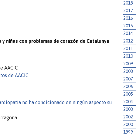
2018
2017
2016
2015
2014
2012
os y niñas con problemas de corazón de Catalunya
2011
2010
2009
de AACIC
2008
ntos de AACIC
2007
2006
2005
2004
cardiopatía no ha condicionado en ningún aspecto su
2003
2002
arragona
2000
1999