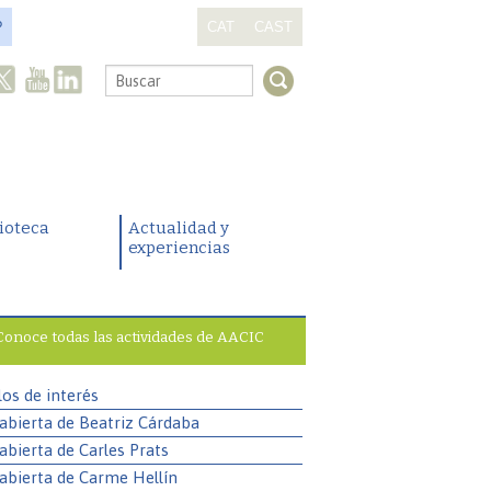
?
CAT
CAST
.
lioteca
Actualidad y
experiencias
Conoce todas las actividades de AACIC
los de interés
abierta de Beatriz Cárdaba
abierta de Carles Prats
abierta de Carme Hellín