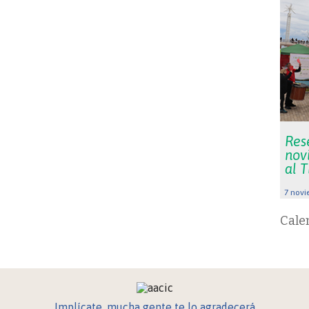
Res
nov
al 
7 novi
Cale
Implícate, mucha gente te lo agradecerá