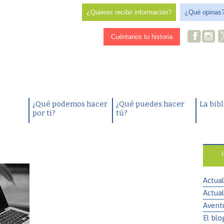
¿Quieres recibir información?
¿Qué opinas
Cuéntanos tu historia
¿Qué podemos hacer
¿Qué puedes hacer
La bib
por ti?
tú?
Actual
Actual
Avent
El blo