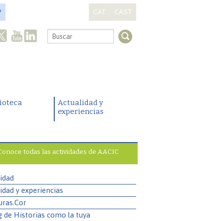
?
CAT
CAST
.
lioteca
Actualidad y
experiencias
Conoce todas las actividades de AACIC
idad
idad y experiencias
uras.Cor
g de Historias como la tuya