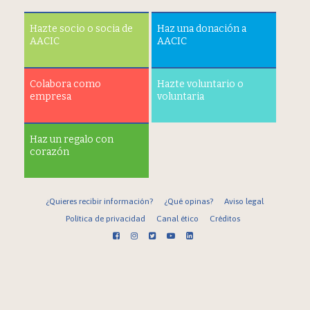
Hazte socio o socia de
Haz una donación a
AACIC
AACIC
Colabora como
Hazte voluntario o
empresa
voluntaria
Haz un regalo con
corazón
¿Quieres recibir información?
¿Qué opinas?
Aviso legal
Política de privacidad
Canal ético
Créditos