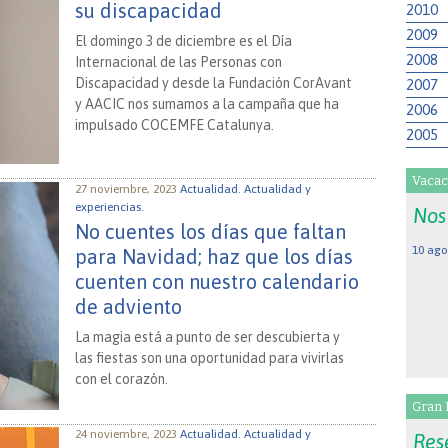
su discapacidad
2010
2009
El domingo 3 de diciembre es el Día
2008
Internacional de las Personas con
Discapacidad y desde la Fundación CorAvant
2007
y AACIC nos sumamos a la campaña que ha
2006
impulsado COCEMFE Catalunya.
2005
Vacac
27 noviembre, 2023
Actualidad.
Actualidad y
experiencias.
Nos
No cuentes los días que faltan
10 ago
para Navidad; haz que los días
cuenten con nuestro calendario
de adviento
La magia está a punto de ser descubierta y
las fiestas son una oportunidad para vivirlas
con el corazón.
Gran 
24 noviembre, 2023
Actualidad.
Actualidad y
Res