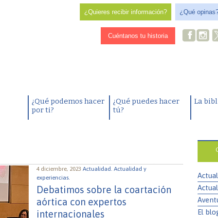
¿Quieres recibir información?
¿Qué opinas
Cuéntanos tu historia
¿Qué podemos hacer
¿Qué puedes hacer
La bib
por ti?
tú?
4 diciembre, 2023
Actualidad.
Actualidad y
Actual
experiencias.
Actual
Debatimos sobre la coartación
Avent
aórtica con expertos
El blo
internacionales