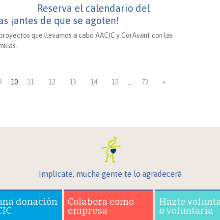
Reserva el calendario del
ias ¡antes de que se agoten!
 y proyectos que llevamos a cabo AACIC y CorAvant con las
ilias.
9
10
11
12
13
14
15
…
73
»
Implícate, mucha gente te lo agradecerá
una donación
Colabora como
Hazte volunt
CIC
empresa
o voluntaria