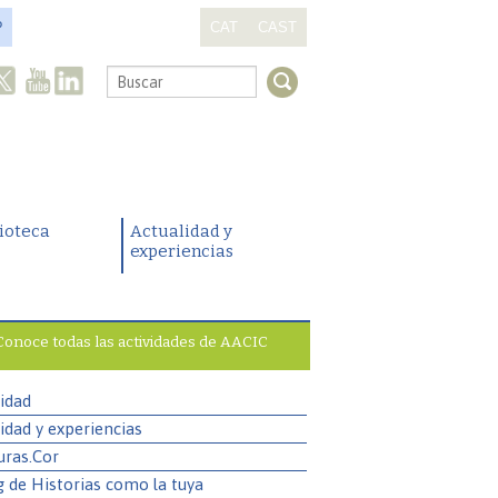
?
CAT
CAST
.
lioteca
Actualidad y
experiencias
Conoce todas las actividades de AACIC
idad
idad y experiencias
uras.Cor
g de Historias como la tuya