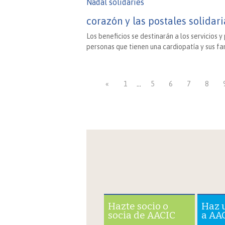
corazón y las postales solidar
Los beneficios se destinarán a los servicios
personas que tienen una cardiopatía y sus fam
«
1
…
5
6
7
8
Hazte socio o
Haz 
socia de AACIC
a AA