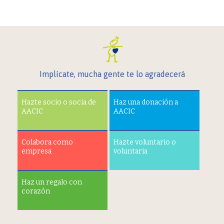
Implícate, mucha gente te lo agradecerá
Hazte socio o socia de
Haz una donación a
AACIC
AACIC
Colabora como
Hazte voluntario o
empresa
voluntaria
Haz un regalo con
corazón