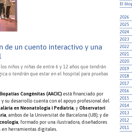
El blo
2026
2025
2024
2023
.
n de un cuento interactivo y una
2022
2021
l
2020
 los niños y niñas de entre 6 y 12 años que tendrán
2019
ica o tendrán que estar en el hospital para pruebas
2018
2017
2016
diopatías Congénitas (AACIC)
está financiado por
2015
,
y su desarrollo cuenta con el apoyo profesional del
2014
lària en Neonatologia i Pediatria
, y
Observatori
2013
ria
, ambos de la Universitat de Barcelona (UB); y de
2012
ecnología
, formado por una ilustradora, diseñadores
2011
s en herramientas digitales.