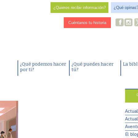
¿Quieres recibir información?
¿Qué opinas
Cuéntanos tu historia
¿Qué podemos hacer
¿Qué puedes hacer
La bib
por ti?
tú?
Actual
Actual
Avent
El blo