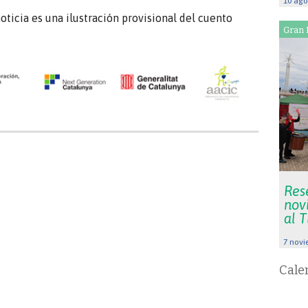
10 ago
ticia es una ilustración provisional del cuento
Gran 
Res
nov
al 
7 novi
Cale