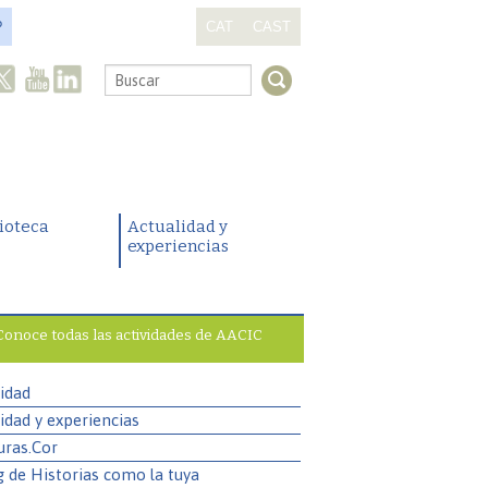
?
CAT
CAST
.
lioteca
Actualidad y
experiencias
Conoce todas las actividades de AACIC
idad
idad y experiencias
uras.Cor
g de Historias como la tuya