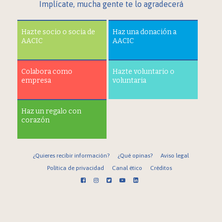
Implícate, mucha gente te lo agradecerá
Hazte socio o socia de
Haz una donación a
AACIC
AACIC
Colabora como
Hazte voluntario o
empresa
voluntaria
Haz un regalo con
corazón
¿Quieres recibir información?
¿Qué opinas?
Aviso legal
Política de privacidad
Canal ético
Créditos