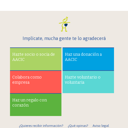
Implícate, mucha gente te lo agradecerá
Hazte socio o socia de
Haz una donación a
AACIC
AACIC
Colabora como
Hazte voluntario o
empresa
voluntaria
Haz un regalo con
corazón
¿Quieres recibir información?
¿Qué opinas?
Aviso legal