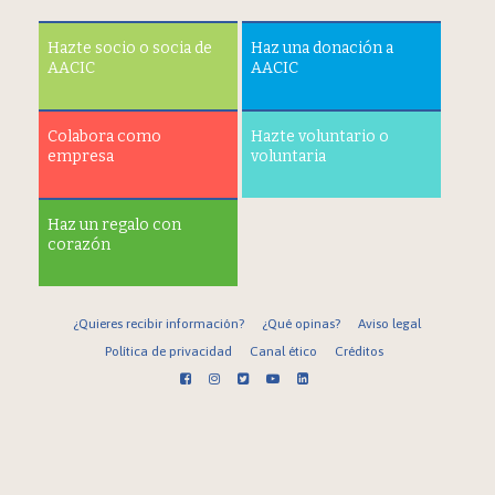
Hazte socio o socia de
Haz una donación a
AACIC
AACIC
Colabora como
Hazte voluntario o
empresa
voluntaria
Haz un regalo con
corazón
¿Quieres recibir información?
¿Qué opinas?
Aviso legal
Política de privacidad
Canal ético
Créditos