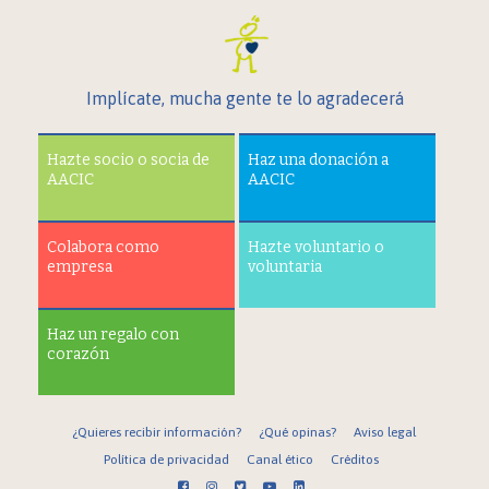
Implícate, mucha gente te lo agradecerá
Hazte socio o socia de
Haz una donación a
AACIC
AACIC
Colabora como
Hazte voluntario o
empresa
voluntaria
Haz un regalo con
corazón
¿Quieres recibir información?
¿Qué opinas?
Aviso legal
Política de privacidad
Canal ético
Créditos