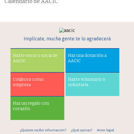
Calendario de AACIC
Implícate, mucha gente te lo agradecerá
Hazte socio o socia de
Haz una donación a
AACIC
AACIC
Colabora como
Hazte voluntario o
empresa
voluntaria
Haz un regalo con
corazón
¿Quieres recibir información?
¿Qué opinas?
Aviso legal