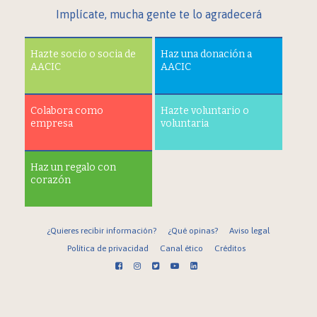
Implícate, mucha gente te lo agradecerá
Hazte socio o socia de
Haz una donación a
AACIC
AACIC
Colabora como
Hazte voluntario o
empresa
voluntaria
Haz un regalo con
corazón
¿Quieres recibir información?
¿Qué opinas?
Aviso legal
Política de privacidad
Canal ético
Créditos