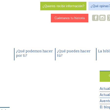
¿Quieres recibir información?
¿Qué opinas
Cuéntanos tu historia
¿Qué podemos hacer
¿Qué puedes hacer
La bib
por ti?
tú?
Actual
Actual
Avent
El blo