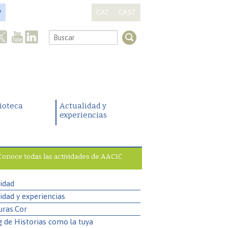
?
CAT
CAST
.
lioteca
Actualidad y
experiencias
Conoce todas las actividades de AACIC
idad
idad y experiencias
uras.Cor
g de Historias como la tuya