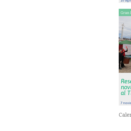
10 ago
Gran 
Res
nov
al 
7 novi
Cale