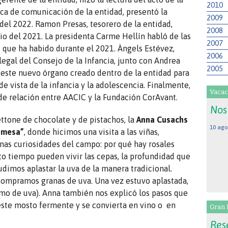
2010
ca de comunicación de la entidad, presentó la
2009
del 2022. Ramon Presas, tesorero de la entidad,
2008
io del 2021. La presidenta Carme Hellín habló de las
2007
as que ha habido durante el 2021. Àngels Estévez,
2006
legal del Consejo de la Infancia, junto con Andrea
2005
e este nuevo órgano creado dentro de la entidad para
de vista de la infancia y la adolescencia. Finalmente,
Vacac
e relación entre AACIC y la Fundación CorAvant.
Nos
tone de chocolate y de pistachos, la
Anna Cusachs
10 ago
a mesa”
, donde hicimos una visita a las viñas,
unas curiosidades del campo: por qué hay rosales
to tiempo pueden vivir las cepas, la profundidad que
dimos aplastar la uva de la manera tradicional.
ompramos granas de uva. Una vez estuvo aplastada,
o de uva). Anna también nos explicó los pasos que
este mosto fermente y se convierta en vino o en
Gran 
Res