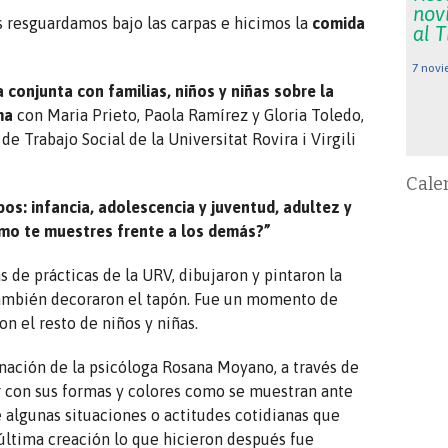
nov
s resguardamos bajo las carpas e hicimos la
comida
al 
7 novi
 conjunta con familias, niños y niñas sobre la
ma
con Maria Prieto, Paola Ramírez y Gloria Toledo,
e Trabajo Social de la Universitat Rovira i Virgili
Cale
pos: infancia, adolescencia y juventud, adultez y
¿cómo te muestres frente a los demás?”
s de prácticas de la URV, dibujaron y pintaron la
 también decoraron el tapón. Fue un momento de
n el resto de niños y niñas.
inación de la psicóloga Rosana Moyano, a través de
ar con sus formas y colores como se muestran ante
e algunas situaciones o actitudes cotidianas que
 última creación lo que hicieron después fue