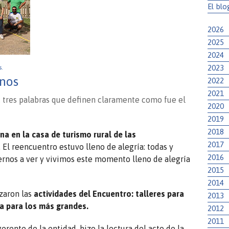
El blo
2026
2025
2024
2023
s.
rnos
2022
2021
, tres palabras que definen claramente como fue el
2020
2019
2018
a en la casa de turismo rural de las
2017
. El reencuentro estuvo lleno de alegría: todas y
2016
rnos a ver y vivimos este momento lleno de alegría
2015
2014
zaron las
actividades del Encuentro: talleres para
2013
ea para los más grandes.
2012
2011
rente de la entidad, hizo la lectura del acto de la