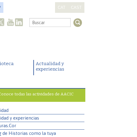
?
CAT
CAST
.
lioteca
Actualidad y
experiencias
Conoce todas las actividades de AACIC
idad
idad y experiencias
uras.Cor
g de Historias como la tuya