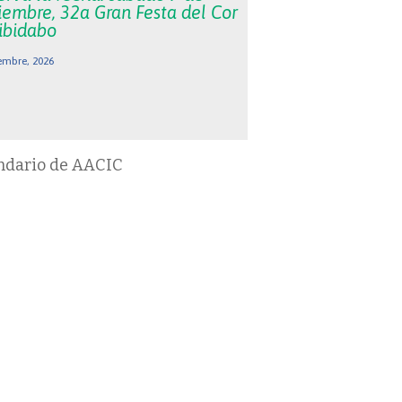
iembre, 32a Gran Festa del Cor
Tibidabo
embre, 2026
ndario de AACIC