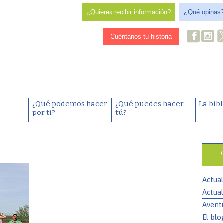
¿Quieres recibir información?
¿Qué opinas
Cuéntanos tu historia
¿Qué podemos hacer
¿Qué puedes hacer
La bib
por ti?
tú?
Actual
Actual
Avent
El blo