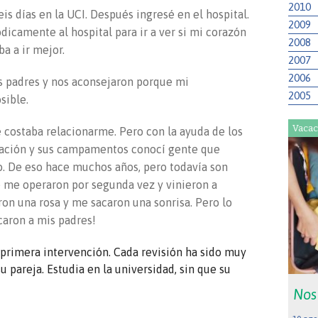
2010
is días en la UCI. Después ingresé en el hospital.
2009
icamente al hospital para ir a ver si mi corazón
2008
a a ir mejor.
2007
2006
s padres y nos aconsejaron porque mi
2005
sible.
Vacac
costaba relacionarme. Pero con la ayuda de los
ciación y sus campamentos conocí gente que
o. De eso hace muchos años, pero todavía son
 me operaron por segunda vez y vinieron a
on una rosa y me sacaron una sonrisa. Pero lo
caron a mis padres!
primera intervención. Cada revisión ha sido muy
u pareja. Estudia en la universidad, sin que su
Nos