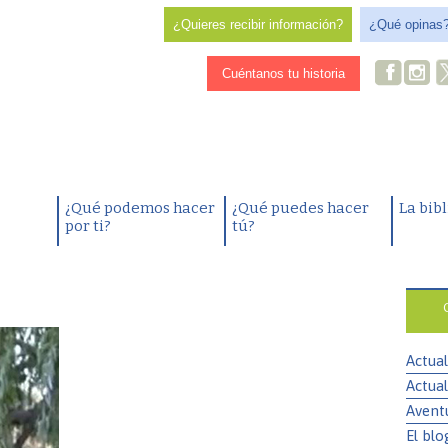
¿Quieres recibir información?
¿Qué opinas
Cuéntanos tu historia
¿Qué podemos hacer
¿Qué puedes hacer
La bib
por ti?
tú?
Actual
Actual
Avent
El blo