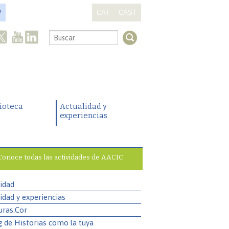
?
CAT
CAST
.
lioteca
Actualidad y
experiencias
Conoce todas las actividades de AACIC
idad
idad y experiencias
uras.Cor
g de Historias como la tuya