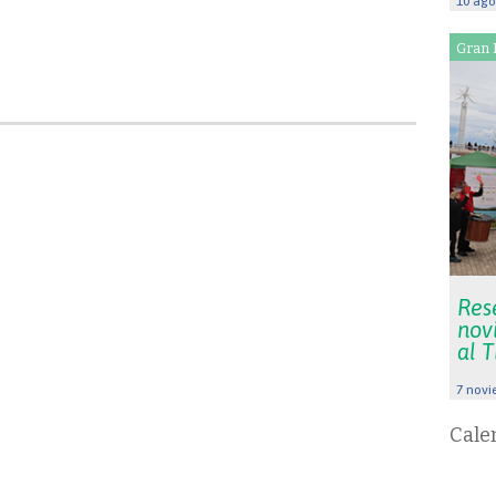
10 ago
Gran 
Res
nov
al 
7 novi
Cale