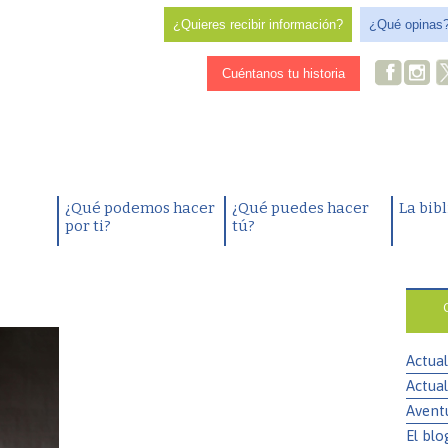
¿Quieres recibir información?
¿Qué opinas
Cuéntanos tu historia
¿Qué podemos hacer
¿Qué puedes hacer
La bib
por ti?
tú?
Actual
Actual
Avent
El blo