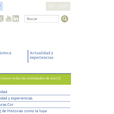
?
CAT
CAST
.
lioteca
Actualidad y
experiencias
Conoce todas las actividades de AACIC
idad
idad y experiencias
uras.Cor
g de Historias como la tuya