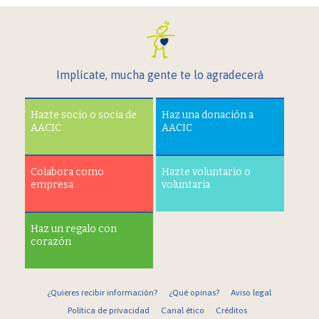
Implícate, mucha gente te lo agradecerá
Hazte socio o socia de
Haz una donación a
AACIC
AACIC
Colabora como
Hazte voluntario o
empresa
voluntaria
Haz un regalo con
corazón
¿Quieres recibir información?
¿Qué opinas?
Aviso legal
Política de privacidad
Canal ético
Créditos