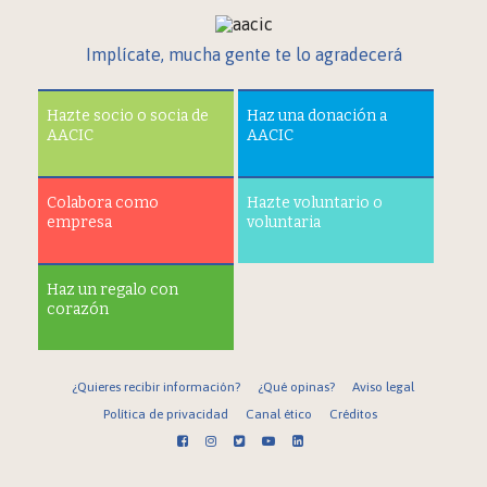
Implícate, mucha gente te lo agradecerá
Hazte socio o socia de
Haz una donación a
AACIC
AACIC
Colabora como
Hazte voluntario o
empresa
voluntaria
Haz un regalo con
corazón
¿Quieres recibir información?
¿Qué opinas?
Aviso legal
Política de privacidad
Canal ético
Créditos