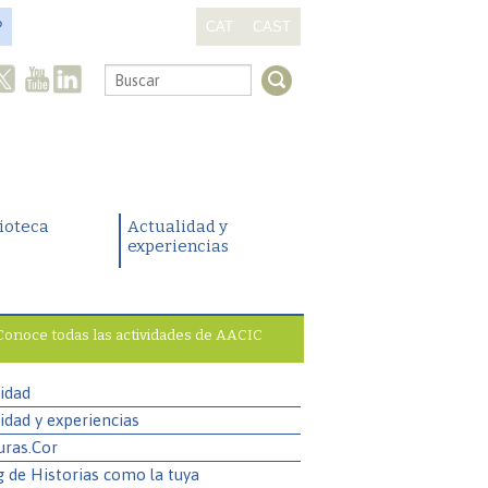
?
CAT
CAST
.
lioteca
Actualidad y
experiencias
Conoce todas las actividades de AACIC
idad
idad y experiencias
uras.Cor
g de Historias como la tuya