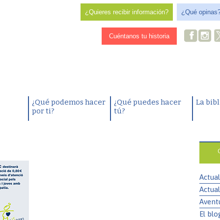
¿Quieres recibir información?
¿Qué opinas
Cuéntanos tu historia
¿Qué podemos hacer
¿Qué puedes hacer
La bib
por ti?
tú?
Actual
Actual
Avent
El blo