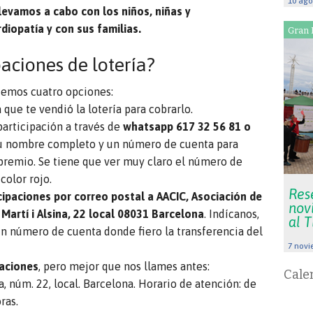
10 ago
levamos a cabo con los niños, niñas y
diopatía y con sus familias.
Gran 
aciones de lotería?
ecemos cuatro opciones:
que te vendió la lotería para cobrarlo.
participación a través de
whatsapp 617 32 56 81 o
tu nombre completo y un número de cuenta para
 premio. Se tiene que ver muy claro el número de
color rojo.
Res
icipaciones por correo postal a AACIC, Asociación de
nov
Martí i Alsina, 22 local 08031 Barcelona
. Indícanos,
al 
n número de cuenta donde fiero la transferencia del
7 novi
gaciones
, pero mejor que nos llames antes:
Cale
a, núm. 22, local. Barcelona. Horario de atención: de
ras.