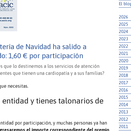
El blo
2026
2025
2024
2023
.
tería de Navidad ha salido a
2022
2021
o: 1,60 € por participación
2020
s que lo destinemos a los servicios de atención
2019
centes que tienen una cardiopatía y a sus familias?
2018
2017
que necesitas.
2016
2015
a entidad y tienes talonarios de
2014
2013
2012
antidad por participación, y muchas personas ya han
2011
gresaremos el importe correspondiente del premio