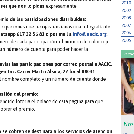
2010
o ser que nos lo pidas
expresamente:
2009
2008
emio de las participaciones distribuidas:
2007
ticipaciones que recojas: envíanos una fotografía de
2006
atsapp 617 32 56 81 o por mail a
info@aacic.org
.
2005
mero de cada participación, el número de color rojo.
un número de cuenta para poder hacer la
Vacac
viar las participaciones por correo postal a AACIC,
nitas. Carrer Martí i Alsina, 22 local 08031
 el nombre completo y un número de cuenta donde
estión del premio:
endido lotería el enlace de esta página para que
cobrar el premio.
Nos
 se cobren se destinará a los servicios de atención