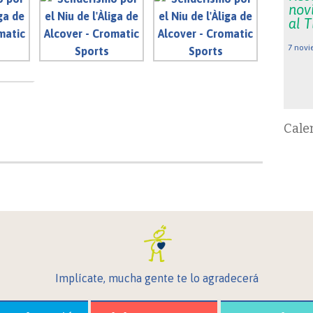
nov
al 
7 novi
Cale
Implícate, mucha gente te lo agradecerá