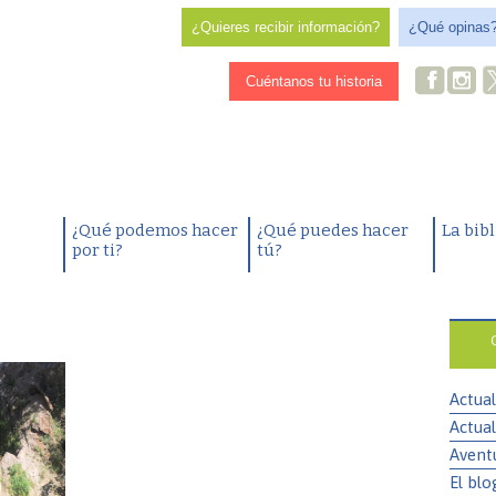
¿Quieres recibir información?
¿Qué opinas
Cuéntanos tu historia
¿Qué podemos hacer
¿Qué puedes hacer
La bib
por ti?
tú?
Actual
Actual
Avent
El blo