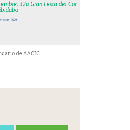
iembre, 32a Gran Festa del Cor
Tibidabo
embre, 2026
ndario de AACIC