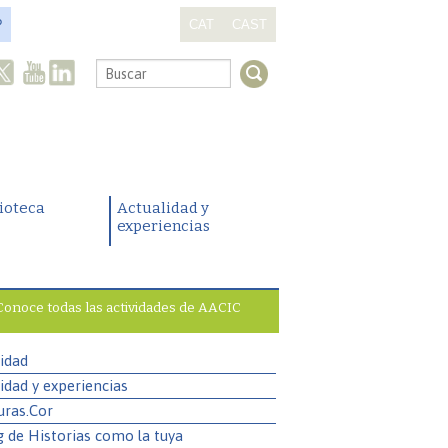
?
CAT
CAST
.
lioteca
Actualidad y
experiencias
Conoce todas las actividades de AACIC
idad
idad y experiencias
uras.Cor
g de Historias como la tuya