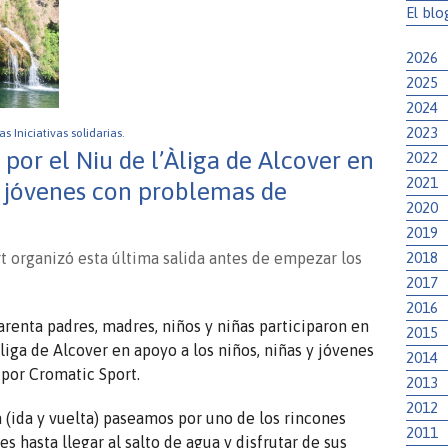
El blo
2026
2025
2024
2023
las Iniciativas solidarias.
or el Niu de l’Àliga de Alcover en
2022
2021
y jóvenes con problemas de
2020
2019
2018
t organizó esta última salida antes de empezar los
2017
2016
arenta padres, madres, niños y niñas participaron en
2015
liga de Alcover en apoyo a los niños, niñas y jóvenes
2014
 por Cromatic Sport.
2013
2012
 (ida y vuelta) paseamos por uno de los rincones
2011
s hasta llegar al salto de agua y disfrutar de sus