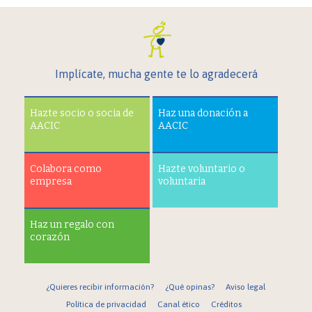
Implícate, mucha gente te lo agradecerá
Hazte socio o socia de
Haz una donación a
AACIC
AACIC
Colabora como
Hazte voluntario o
empresa
voluntaria
Haz un regalo con
corazón
¿Quieres recibir información?
¿Qué opinas?
Aviso legal
Política de privacidad
Canal ético
Créditos