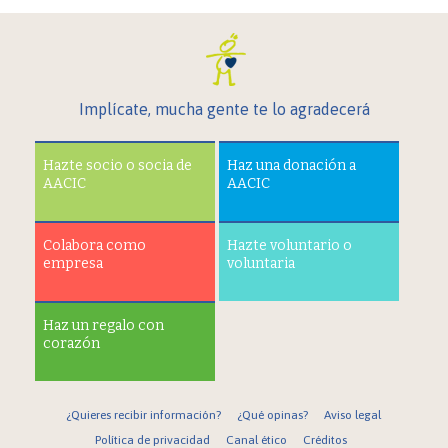
Implícate, mucha gente te lo agradecerá
Hazte socio o socia de
Haz una donación a
AACIC
AACIC
Colabora como
Hazte voluntario o
empresa
voluntaria
Haz un regalo con
corazón
¿Quieres recibir información?
¿Qué opinas?
Aviso legal
Política de privacidad
Canal ético
Créditos