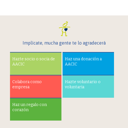
Implícate, mucha gente te lo agradecerá
Hazte socio o socia de
Haz una donación a
AACIC
AACIC
Colabora como
Hazte voluntario o
empresa
voluntaria
Haz un regalo con
corazón