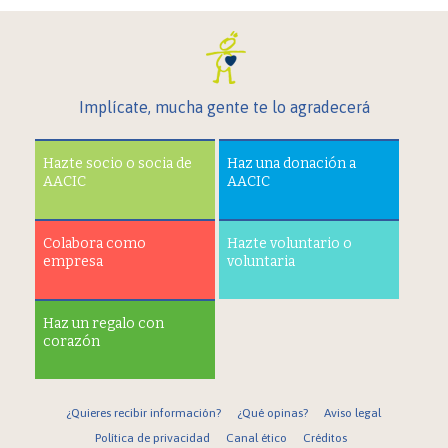
Implícate, mucha gente te lo agradecerá
Hazte socio o socia de
Haz una donación a
AACIC
AACIC
Colabora como
Hazte voluntario o
empresa
voluntaria
Haz un regalo con
corazón
¿Quieres recibir información?
¿Qué opinas?
Aviso legal
Política de privacidad
Canal ético
Créditos