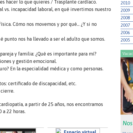
s hacer lo que quieres / Trasplante cardíaco.
2010
al vs. incapacidad laboral, en qué invertimos nuestro
2009
2008
 física. Cómo nos movemos y por qué… ¿Y si no
2007
2006
ué punto nos ha llevado a ser el adulto que somos.
2005
pareja y familia: ¿Qué es importante para mí?
Vacac
iones y gestión emocional.
turo? En la especialidad médica y como personas.
s: certificado de discapacidad, etc.
cierre.
 cardiopatía, a partir de 25 años, nos encontramos
 a 22 horas.
Nos