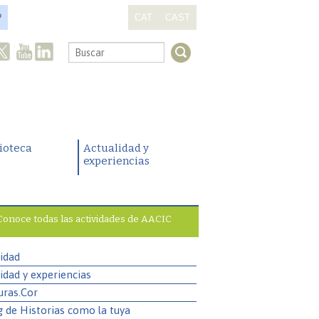
?
CAT
CAST
.
lioteca
Actualidad y
experiencias
Conoce todas las actividades de AACIC
idad
idad y experiencias
uras.Cor
g de Historias como la tuya