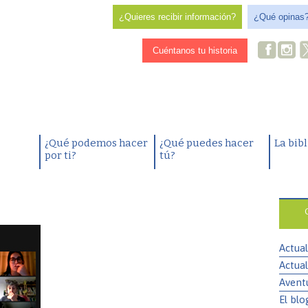
¿Quieres recibir información?
¿Qué opinas
Cuéntanos tu historia
¿Qué podemos hacer
¿Qué puedes hacer
La bib
por ti?
tú?
Actual
Actual
Avent
El blo