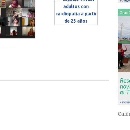
10 ago
Gran 
Res
nov
al 
7 novi
Cale