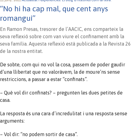
11 juny, 2021
Actualitat i experiències.
El blog d'Històries com la teva.
“No hi ha cap mal, que cent anys
romangui”
En Ramon Presas, tresorer de l’AACIC, ens comparteix la
seva reflexió sobre com van viure el confinament amb la
seva família. Aquesta reflexió està publicada a la Revista 26
de la nostra entitat.
De sobte, com qui no vol la cosa, passem de poder gaudir
d’una llibertat que no valoràvem, la de moure’ns sense
restriccions, a passar a estar “confinats”.
– Què vol dir confinats? – pregunten les dues petites de
casa.
La resposta és una cara d’incredulitat i una resposta sense
arguments:
– Vol dir: “no podem sortir de casa”.