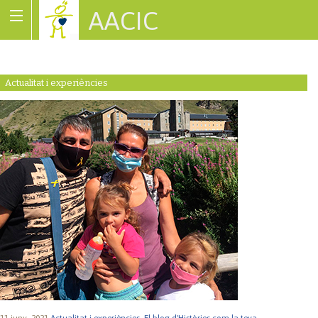
AACIC
Associació de Cardiopaties Congènites
Actualitat i experiències