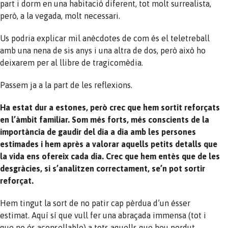
part i dorm en una habitació diferent, tot molt surrealista,
però, a la vegada, molt necessari.
Us podria explicar mil anècdotes de com és el teletreball
amb una nena de sis anys i una altra de dos, però això ho
deixarem per al llibre de tragicomèdia.
Passem ja a la part de les reflexions.
Ha estat dur a estones, però crec que hem sortit reforçats
en l’àmbit familiar. Som més forts, més conscients de la
importància de gaudir del dia a dia amb les persones
estimades i hem après a valorar aquells petits detalls que
la vida ens ofereix cada dia. Crec que hem entès que de les
desgràcies, si s’analitzen correctament, se’n pot sortir
reforçat.
Hem tingut la sort de no patir cap pèrdua d’un ésser
estimat. Aquí sí que vull fer una abraçada immensa (tot i
que no és aconsellable) a tots aquells que heu perdut