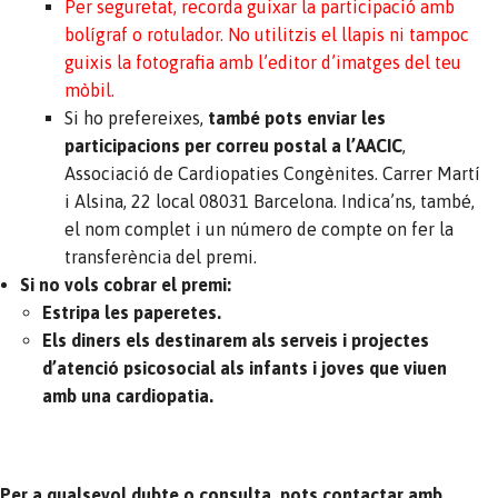
Per seguretat, recorda guixar la participació amb
bolígraf o rotulador. No utilitzis el llapis ni tampoc
guixis la fotografia amb l’editor d’imatges del teu
mòbil.
Si ho prefereixes,
també pots enviar les
participacions per correu postal a l’AACIC
,
Associació de Cardiopaties Congènites. Carrer Martí
i Alsina, 22 local 08031 Barcelona. Indica’ns, també,
el nom complet i un número de compte on fer la
transferència del premi.
Si no vols cobrar el premi:
Estripa les paperetes.
Els diners els destinarem als serveis i projectes
d’atenció psicosocial als infants i joves que viuen
amb una cardiopatia.
Per a qualsevol dubte o consulta, pots contactar amb