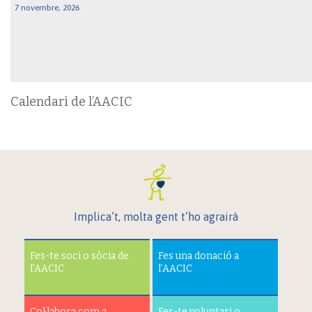
7 novembre, 2026
Calendari de l’AACIC
Implica’t, molta gent t’ho agrairà
Fes-te soci o sòcia de
Fes una donació a
l’AACIC
l’AACIC
Col·labora com a
Fes-te voluntari o