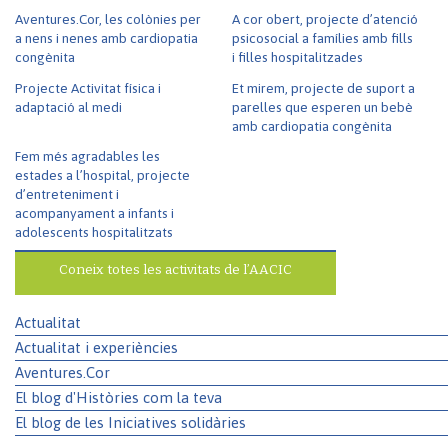
Aventures.Cor, les colònies per
A cor obert, projecte d’atenció
a nens i nenes amb cardiopatia
psicosocial a famílies amb fills
congènita
i filles hospitalitzades
Projecte Activitat física i
Et mirem, projecte de suport a
adaptació al medi
parelles que esperen un bebè
amb cardiopatia congènita
Fem més agradables les
estades a l’hospital, projecte
d’entreteniment i
acompanyament a infants i
adolescents hospitalitzats
Coneix totes les activitats de l’AACIC
Actualitat
Actualitat i experiències
Aventures.Cor
El blog d'Històries com la teva
El blog de les Iniciatives solidàries