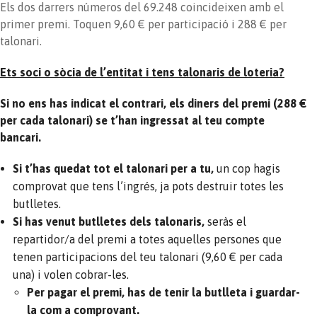
Els dos darrers números del 69.248 coincideixen amb el
primer premi. Toquen 9,60 € per participació i 288 € per
talonari.
Ets soci o sòcia de l’entitat i tens talonaris de loteria?
Si no ens has indicat el contrari, els diners del premi (288 €
per cada talonari) se t’han ingressat al teu compte
bancari.
Si t’has quedat tot el talonari per a tu,
un cop hagis
comprovat que tens l’ingrés, ja pots destruir totes les
butlletes.
Si has venut butlletes dels talonaris,
seràs el
repartidor/a del premi a totes aquelles persones que
tenen participacions del teu talonari (9,60 € per cada
una) i volen cobrar-les.
Per pagar el premi, has de tenir la butlleta i guardar-
la com a comprovant.