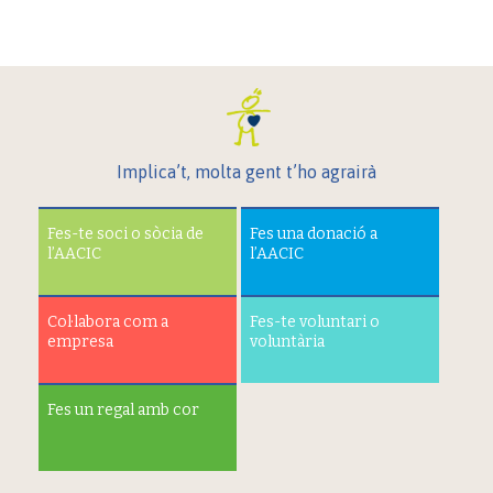
Implica’t, molta gent t’ho agrairà
Fes-te soci o sòcia de
Fes una donació a
l’AACIC
l’AACIC
Col·labora com a
Fes-te voluntari o
empresa
voluntària
Fes un regal amb cor