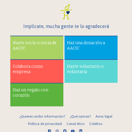
Implícate, mucha gente te lo agradecerá
Hazte socio o socia de
Haz una donación a
AACIC
AACIC
Colabora como
Hazte voluntario o
empresa
voluntaria
Haz un regalo con
corazón
¿Quieres recibir información?
¿Qué opinas?
Aviso legal
Política de privacidad
Canal ético
Créditos