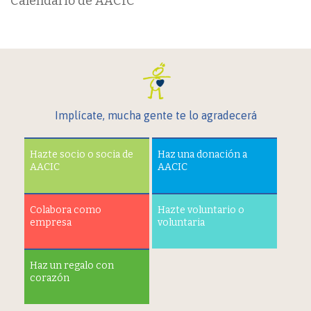
Calendario de AACIC
Implícate, mucha gente te lo agradecerá
Hazte socio o socia de
Haz una donación a
AACIC
AACIC
Colabora como
Hazte voluntario o
empresa
voluntaria
Haz un regalo con
corazón