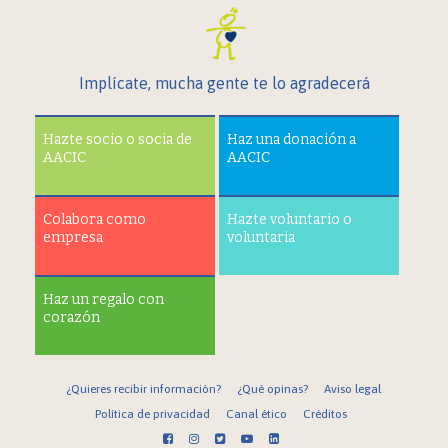
Implícate, mucha gente te lo agradecerá
Hazte socio o socia de
Haz una donación a
AACIC
AACIC
Colabora como
Hazte voluntario o
empresa
voluntaria
Haz un regalo con
corazón
¿Quieres recibir información?
¿Qué opinas?
Aviso legal
Política de privacidad
Canal ético
Créditos