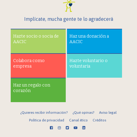
Implícate, mucha gente te lo agradecerá
Hazte socio o socia de
Haz una donación a
AACIC
AACIC
Colabora como
Hazte voluntario o
empresa
voluntaria
Haz un regalo con
corazón
¿Quieres recibir información?
¿Qué opinas?
Aviso legal
Política de privacidad
Canal ético
Créditos