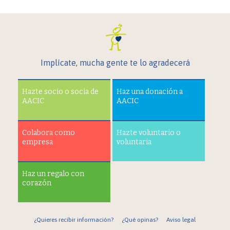
Implícate, mucha gente te lo agradecerá
Hazte socio o socia de
Haz una donación a
AACIC
AACIC
Colabora como
Hazte voluntario o
empresa
voluntaria
Haz un regalo con
corazón
¿Quieres recibir información?
¿Qué opinas?
Aviso legal