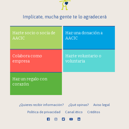
Implícate, mucha gente te lo agradecerá
Hazte socio o socia de
Haz una donación a
AACIC
AACIC
Colabora como
Hazte voluntario o
empresa
voluntaria
Haz un regalo con
corazón
¿Quieres recibir información?
¿Qué opinas?
Aviso legal
Política de privacidad
Canal ético
Créditos