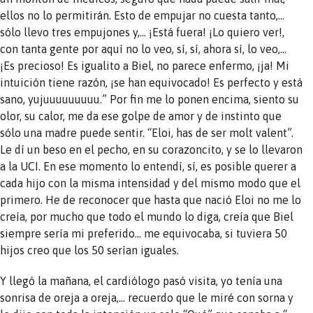
ellos no lo permitirán. Esto de empujar no cuesta tanto,…
sólo llevo tres empujones y,… ¡Está fuera! ¡Lo quiero ver!,
con tanta gente por aquí no lo veo, sí, sí, ahora sí, lo veo,…
¡Es precioso! Es igualito a Biel, no parece enfermo, ¡ja! Mi
intuición tiene razón, ¡se han equivocado! Es perfecto y está
sano, yujuuuuuuuuu.” Por fin me lo ponen encima, siento su
olor, su calor, me da ese golpe de amor y de instinto que
sólo una madre puede sentir. “Eloi, has de ser molt valent”.
Le dí un beso en el pecho, en su corazoncito, y se lo llevaron
a la UCI. En ese momento lo entendí, sí, es posible querer a
cada hijo con la misma intensidad y del mismo modo que el
primero. He de reconocer que hasta que nació Eloi no me lo
creía, por mucho que todo el mundo lo diga, creía que Biel
siempre sería mi preferido… me equivocaba, si tuviera 50
hijos creo que los 50 serían iguales.
Y llegó la mañana, el cardiólogo pasó visita, yo tenía una
sonrisa de oreja a oreja,… recuerdo que le miré con sorna y