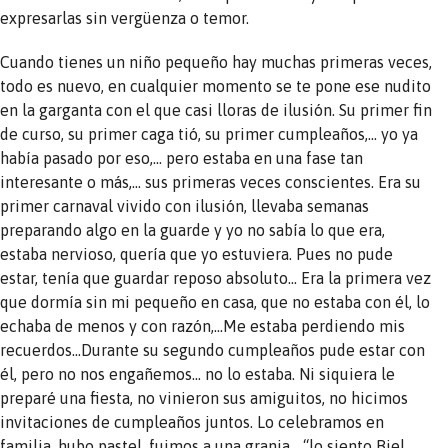
expresarlas sin vergüenza o temor.
Cuando tienes un niño pequeño hay muchas primeras veces,
todo es nuevo, en cualquier momento se te pone ese nudito
en la garganta con el que casi lloras de ilusión. Su primer fin
de curso, su primer caga tió, su primer cumpleaños,… yo ya
había pasado por eso,… pero estaba en una fase tan
interesante o más,… sus primeras veces conscientes. Era su
primer carnaval vivido con ilusión, llevaba semanas
preparando algo en la guarde y yo no sabía lo que era,
estaba nervioso, quería que yo estuviera. Pues no pude
estar, tenía que guardar reposo absoluto… Era la primera vez
que dormía sin mi pequeño en casa, que no estaba con él, lo
echaba de menos y con razón,…Me estaba perdiendo mis
recuerdos…Durante su segundo cumpleaños pude estar con
él, pero no nos engañemos… no lo estaba. Ni siquiera le
preparé una fiesta, no vinieron sus amiguitos, no hicimos
invitaciones de cumpleaños juntos. Lo celebramos en
familia, hubo pastel, fuimos a una granja… “lo siento Biel,