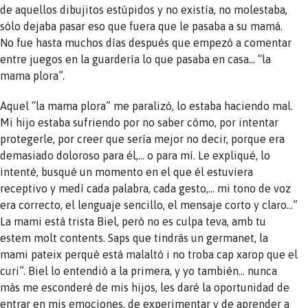
de aquellos dibujitos estúpidos y no existía, no molestaba,
sólo dejaba pasar eso que fuera que le pasaba a su mamá.
No fue hasta muchos días después que empezó a comentar
entre juegos en la guardería lo que pasaba en casa… “la
mama plora”.
Aquel “la mama plora” me paralizó, lo estaba haciendo mal.
Mi hijo estaba sufriendo por no saber cómo, por intentar
protegerle, por creer que sería mejor no decir, porque era
demasiado doloroso para él,… o para mí. Le expliqué, lo
intenté, busqué un momento en el que él estuviera
receptivo y medí cada palabra, cada gesto,… mi tono de voz
era correcto, el lenguaje sencillo, el mensaje corto y claro…”
La mami està trista Biel, però no es culpa teva, amb tu
estem molt contents. Saps que tindràs un germanet, la
mami pateix perquè està malaltó i no troba cap xarop que el
curi”. Biel lo entendió a la primera, y yo también… nunca
más me esconderé de mis hijos, les daré la oportunidad de
entrar en mis emociones, de experimentar y de aprender a