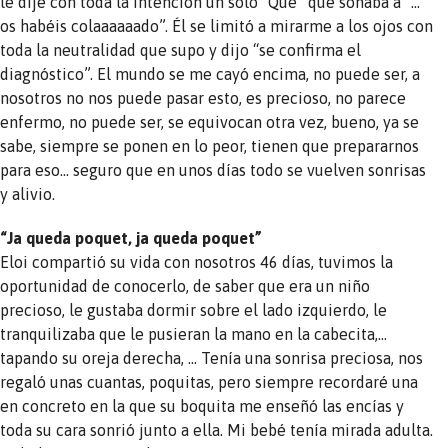
le dije con toda la intención un solo “Qué” que sonaba a “…
os habéis colaaaaaado”. Él se limitó a mirarme a los ojos con
toda la neutralidad que supo y dijo “se confirma el
diagnóstico”. El mundo se me cayó encima, no puede ser, a
nosotros no nos puede pasar esto, es precioso, no parece
enfermo, no puede ser, se equivocan otra vez, bueno, ya se
sabe, siempre se ponen en lo peor, tienen que prepararnos
para eso… seguro que en unos días todo se vuelven sonrisas
y alivio.
“Ja queda poquet, ja queda poquet”
Eloi compartió su vida con nosotros 46 días, tuvimos la
oportunidad de conocerlo, de saber que era un niño
precioso, le gustaba dormir sobre el lado izquierdo, le
tranquilizaba que le pusieran la mano en la cabecita,…
tapando su oreja derecha, … Tenía una sonrisa preciosa, nos
regaló unas cuantas, poquitas, pero siempre recordaré una
en concreto en la que su boquita me enseñó las encías y
toda su cara sonrió junto a ella. Mi bebé tenía mirada adulta.