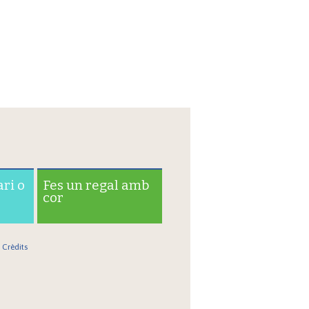
ari o
Fes un regal amb
cor
Crèdits