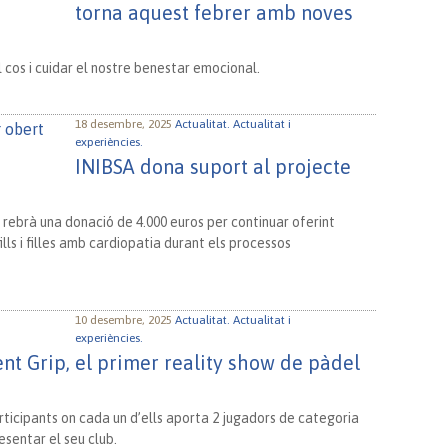
torna aquest febrer amb noves
 cos i cuidar el nostre benestar emocional.
18 desembre, 2025
Actualitat.
Actualitat i
experiències.
INIBSA dona suport al projecte
t rebrà una donació de 4.000 euros per continuar oferint
ls i filles amb cardiopatia durant els processos
10 desembre, 2025
Actualitat.
Actualitat i
experiències.
ent Grip, el primer reality show de pàdel
rticipants on cada un d’ells aporta 2 jugadors de categoria
esentar el seu club.