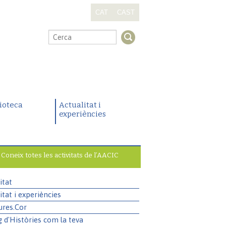
CAT
CAST
.
lioteca
Actualitat i
experiències
Coneix totes les activitats de l’AACIC
itat
itat i experiències
ures.Cor
g d'Històries com la teva