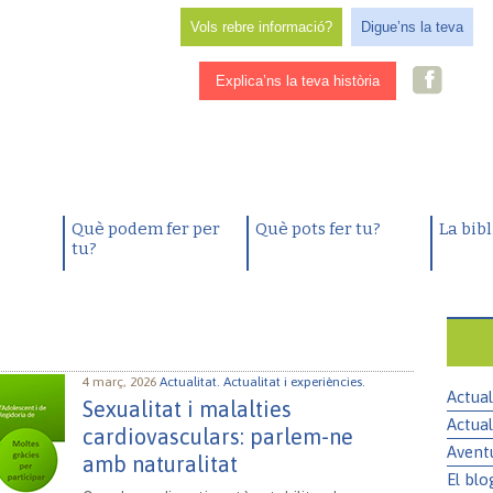
Vols rebre informació?
Digue’ns la teva
Explica’ns la teva història
Què podem fer per
Què pots fer tu?
La bib
tu?
4 març, 2026
Actualitat.
Actualitat i experiències.
Actual
Sexualitat i malalties
Actual
cardiovasculars: parlem-ne
Avent
amb naturalitat
El blo