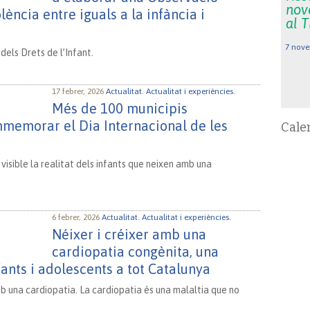
nov
lència entre iguals a la infància i
al 
7 nove
els Drets de l’Infant.
17 febrer, 2026
Actualitat.
Actualitat i experiències.
Més de 100 municipis
mmemorar el Dia Internacional de les
Cale
visible la realitat dels infants que neixen amb una
6 febrer, 2026
Actualitat.
Actualitat i experiències.
Néixer i créixer amb una
cardiopatia congènita, una
fants i adolescents a tot Catalunya
b una cardiopatia. La cardiopatia és una malaltia que no