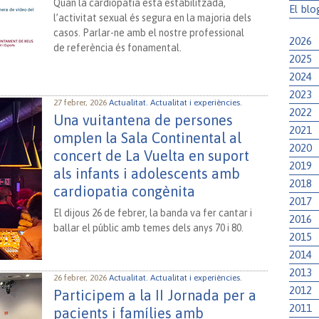
Quan la cardiopatia està estabilitzada,
El blo
l’activitat sexual és segura en la majoria dels
casos. Parlar-ne amb el nostre professional
2026
de referència és fonamental.
2025
2024
2023
27 febrer, 2026
Actualitat.
Actualitat i experiències.
2022
Una vuitantena de persones
2021
omplen la Sala Continental al
2020
concert de La Vuelta en suport
2019
als infants i adolescents amb
2018
cardiopatia congènita
2017
El dijous 26 de febrer, la banda va fer cantar i
2016
ballar el públic amb temes dels anys 70 i 80.
2015
2014
2013
26 febrer, 2026
Actualitat.
Actualitat i experiències.
2012
Participem a la II Jornada per a
2011
pacients i famílies amb