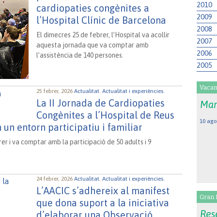
2010
cardiopaties congènites a
2009
l’Hospital Clínic de Barcelona
2008
El dimecres 25 de febrer, l’Hospital va acollir
2007
aquesta jornada que va comptar amb
2006
l’assistència de 140 persones.
2005
Vacan
25 febrer, 2026
Actualitat.
Actualitat i experiències.
La II Jornada de Cardiopaties
Mar
Congènites a l’Hospital de Reus
10 ago
un entorn participatiu i familiar
rer i va comptar amb la participació de 50 adults i 9
24 febrer, 2026
Actualitat.
Actualitat i experiències.
L’AACIC s’adhereix al manifest
Gran 
que dona suport a la iniciativa
Rese
d’elaborar una Observació