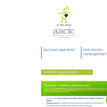
Qui som i què fem?
Què són les
cardiopaties?
Actualitat i experiències