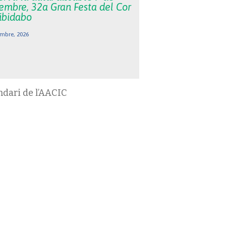
embre, 32a Gran Festa del Cor
Tibidabo
mbre, 2026
ndari de l’AACIC