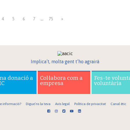
4
5
6
7
…
75
»
Implica’t, molta gent t’ho agrairà
una donació a
Col·labora com a
Fes-te volunt
IC
empresa
voluntària
re informació?
Digue’ns la teva
Avís legal
Política de privacitat
Canal ètic