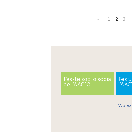
«
1
2
3
Fes-te soci o sòcia
Fes 
de l’AACIC
l’AAC
Vols reb