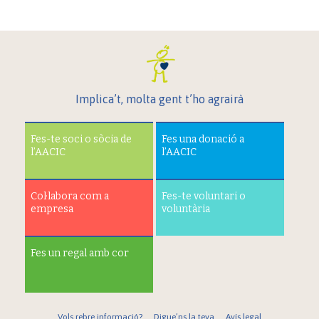
Implica’t, molta gent t’ho agrairà
Fes-te soci o sòcia de
Fes una donació a
l’AACIC
l’AACIC
Col·labora com a
Fes-te voluntari o
empresa
voluntària
Fes un regal amb cor
Vols rebre informació?
Digue’ns la teva
Avís legal