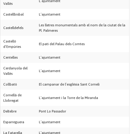
L’ajuntament
Vallès
Castellbisbal
L’ajuntament
Les lletres monumentals amb el nom de la ciutat de la
Castelldefels
Pl. Palmeres
Castelló
El pati del Palau dels Comtes
d’Empúries
Centelles
L’ajuntament
Cerdanyola del
L’ajuntament
Vallès
Collbató
El campanar de l’església Sant Corneli
Cornellà de
L’ajuntament i la Torre de la Miranda
Llobregat
Deltebre
Pont Lo Passador
Esparreguera
L’ajuntament
La Fatarella
L’ajuntament