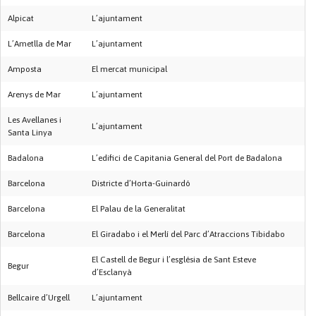
Alpicat
L’ajuntament
L’Ametlla de Mar
L’ajuntament
Amposta
El mercat municipal
Arenys de Mar
L’ajuntament
Les Avellanes i
L’ajuntament
Santa Linya
Badalona
L’edifici de Capitania General del Port de Badalona
Barcelona
Districte d’Horta-Guinardó
Barcelona
El Palau de la Generalitat
Barcelona
El Giradabo i el Merlí del Parc d’Atraccions Tibidabo
El Castell de Begur i l’església de Sant Esteve
Begur
d’Esclanyà
Bellcaire d’Urgell
L’ajuntament