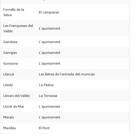
Fornells de la
El campanar
Selva
Les Franqueses del
L’ajuntament
Vallès
Gandesa
L’ajuntament
Garrigàs
L’ajuntament
Guissona
L’ajuntament
Llançà
Les lletres de l’entrada del municipi
Lleida
La Paeria
Llinars del Vallès
La Torrassa
Lloret de Mar
L’ajuntament
Maials
L’ajuntament
Manlleu
El Pont