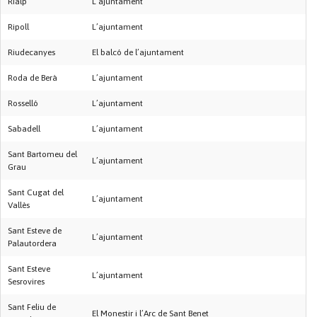
Rialp
L’ajuntament
Ripoll
L’ajuntament
Riudecanyes
El balcó de l’ajuntament
Roda de Berà
L’ajuntament
Rosselló
L’ajuntament
Sabadell
L’ajuntament
Sant Bartomeu del
L’ajuntament
Grau
Sant Cugat del
L’ajuntament
Vallès
Sant Esteve de
L’ajuntament
Palautordera
Sant Esteve
L’ajuntament
Sesrovires
Sant Feliu de
El Monestir i l’Arc de Sant Benet