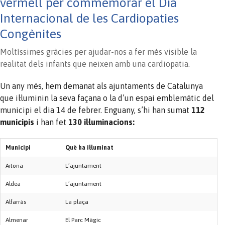
vermell per commemorar el Dia
Internacional de les Cardiopaties
Congènites
Moltíssimes gràcies per ajudar-nos a fer més visible la
realitat dels infants que neixen amb una cardiopatia.
Un any més, hem demanat als ajuntaments de Catalunya
que il·luminin la seva façana o la d’un espai emblemàtic del
municipi el dia 14 de febrer. Enguany, s’hi han sumat
112
municipis
i han fet
130 il·luminacions:
Municipi
Què ha il·luminat
Aitona
L’ajuntament
Aldea
L’ajuntament
Alfarràs
La plaça
Almenar
El Parc Màgic