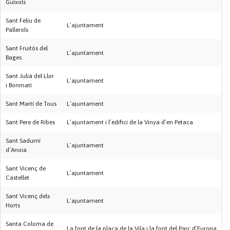
Guíxols
Sant Feliu de
L’ajuntament
Pallerols
Sant Fruitós del
L’ajuntament
Bages
Sant Julià del Llor
L’ajuntament
i Bonmatí
Sant Martí de Tous
L’ajuntament
Sant Pere de Ribes
L’ajuntament i l’edifici de la Vinya d’en Petaca
Sant Sadurní
L’ajuntament
d’Anoia
Sant Vicenç de
L’ajuntament
Castellet
Sant Vicenç dels
L’ajuntament
Horts
Santa Coloma de
La font de la plaça de la Vila i la font del Parc d’Europa