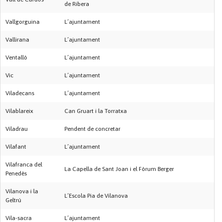
de Ribera
Vallgorguina
L’ajuntament
Vallirana
L’ajuntament
Ventalló
L’ajuntament
Vic
L’ajuntament
Viladecans
L’ajuntament
Vilablareix
Can Gruart i la Torratxa
Viladrau
Pendent de concretar
Vilafant
L’ajuntament
Vilafranca del
La Capella de Sant Joan i el Fòrum Berger
Penedès
Vilanova i la
L’Escola Pia de Vilanova
Geltrú
Vila-sacra
L’ajuntament