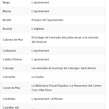
Berga
L’ajuntament
Blanes
L’ajuntament
Bordils
El balcó de l’ajuntament
Bossòst
L’església
El bodegó de l’entrada del poble situat a la rotonda
Cabrera de Mar
del Sindicat
Cadaqués
L’ajuntament
Caldes d’Estrac
L’ajuntament
Calonge
Les entrades al municipi de Calonge i Sant Antoni
Camarles
La Garba
La Biblioteca P.Gual Pujadas i La Masoveria del Centre
Canet de Mar
Cívic Vil·la Flora
Cardedeu
L’ajuntament i el Museu
Castellar del