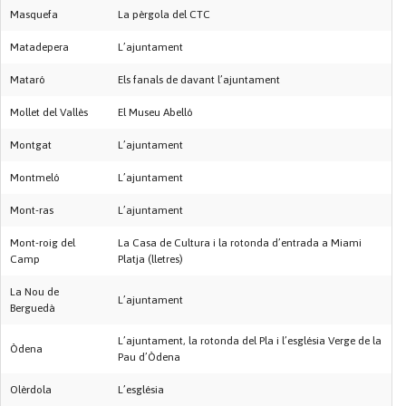
Masquefa
La pèrgola del CTC
Matadepera
L’ajuntament
Mataró
Els fanals de davant l’ajuntament
Mollet del Vallès
El Museu Abelló
Montgat
L’ajuntament
Montmeló
L’ajuntament
Mont-ras
L’ajuntament
Mont-roig del
La Casa de Cultura i la rotonda d’entrada a Miami
Camp
Platja (lletres)
La Nou de
L’ajuntament
Berguedà
L’ajuntament, la rotonda del Pla i l’església Verge de la
Òdena
Pau d’Òdena
Olèrdola
L’església