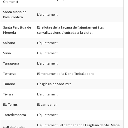
Gramenet
Santa Maria de
L’ajuntament
Palautordera
Santa Perpètua de
El rellotge de la façana de l’ajuntament i les
Mogoda
senyalitzacions d’entrada a la ciutat
Solsona
L’ajuntament
Súria
L’ajuntament
Tarragona
L’ajuntament
Terrassa
El monument a la Dona Treballadora
Tiurana
L’església de Sant Pere
Tivissa
L’ajuntament
Els Torms
El campanar
Torredembarra
L’ajuntament
L’ajuntament i el campanar de l’església de Sta. Maria
Vall de Cardós