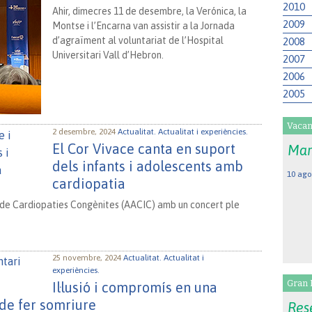
2010
Ahir, dimecres 11 de desembre, la Verónica, la
2009
Montse i l’Encarna van assistir a la Jornada
d’agraïment al voluntariat de l’Hospital
2008
Universitari Vall d’Hebron.
2007
2006
2005
Vacan
2 desembre, 2024
Actualitat.
Actualitat i experiències.
El Cor Vivace canta en suport
Mar
dels infants i adolescents amb
10 ago
cardiopatia
ó de Cardiopaties Congènites (AACIC) amb un concert ple
25 novembre, 2024
Actualitat.
Actualitat i
experiències.
Gran 
Il·lusió i compromís en una
 de fer somriure
Rese