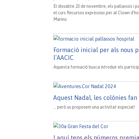
El dissabte 23 de novembre, els pallassos i p
el curs Recursos expressius per al Clown d’ho
Marino.
Formació inicial per als nous p
l’AACIC
Aquesta formació busca introduir els particip
Aquest Nadal, les colònies fa
… però us proposem una activitat especial!
I aquí tens els números premia