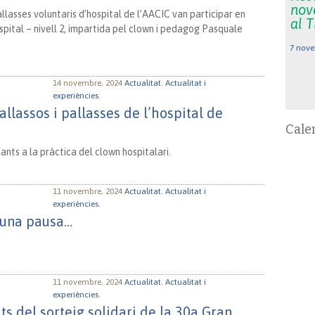
nov
allasses voluntaris d’hospital de l’AACIC van participar en
al 
spital – nivell 2, impartida pel clown i pedagog Pasquale
7 nove
14 novembre, 2024
Actualitat.
Actualitat i
experiències.
allassos i pallasses de l’hospital de
Cale
ants a la pràctica del clown hospitalari.
11 novembre, 2024
Actualitat.
Actualitat i
experiències.
n una pausa…
11 novembre, 2024
Actualitat.
Actualitat i
experiències.
ts del sorteig solidari de la 30a Gran