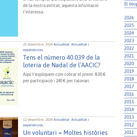
El blo
de la nostra entitat, aquesta informació
t’interessa.
2026
2025
2024
2023
23 desembre, 2024
Actualitat.
Actualitat i
2022
experiències.
2021
Tens el número 40.039 de la
2020
loteria de Nadal de l’AACIC?
2019
Aquí t’expliquem com cobrar el premi: 8,00 €
2018
per participació i 240 € per talonari.
2017
2016
2015
2014
2013
12 desembre, 2024
Actualitat.
Actualitat i
2012
experiències.
Un voluntari = Moltes històries
2011