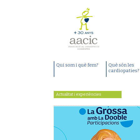
Qui som i què fem?
Què són les
cardiopaties?
Actualitat i experiències