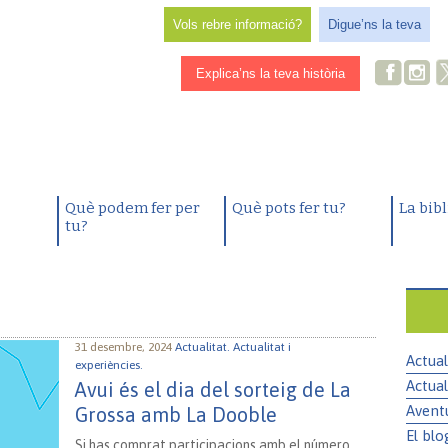
Vols rebre informació?
Digue’ns la teva
Explica’ns la teva història
Què podem fer per
Què pots fer tu?
La bib
tu?
31 desembre, 2024
Actualitat.
Actualitat i
Actual
experiències.
Actual
Avui és el dia del sorteig de La
Avent
Grossa amb La Dooble
El blo
Si has comprat participacions amb el número