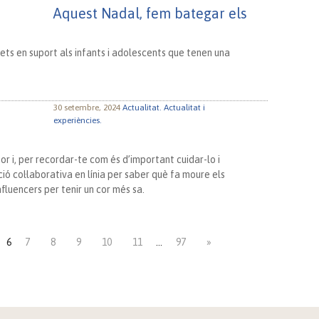
Aquest Nadal, fem bategar els
ts en suport als infants i adolescents que tenen una
30 setembre, 2024
Actualitat.
Actualitat i
experiències.
or i, per recordar-te com és d’important cuidar-lo i
ó col·laborativa en línia per saber què fa moure els
fluencers per tenir un cor més sa.
6
7
8
9
10
11
…
97
»