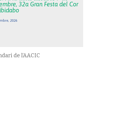
embre, 32a Gran Festa del Cor
Tibidabo
mbre, 2026
ndari de l’AACIC