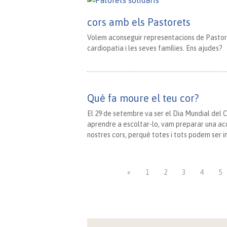
cors amb els Pastorets
Volem aconseguir representacions de Pastore
cardiopatia i les seves famílies. Ens ajudes?
Què fa moure el teu cor?
El 29 de setembre va ser el Dia Mundial del C
aprendre a escoltar-lo, vam preparar una acci
nostres cors, perquè totes i tots podem ser in
«
1
2
3
4
5