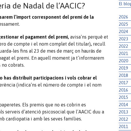
El blo
teria de Nadal de l’AACIC?
2026
sarem l’import corresponent del premi de la
essament.
2025
2024
s gestionar el pagament del premi,
avisa’ns perquè et
2023
ero de compte i el nom complet del titular)
,
recull
2022
guarda-les fins al 23 de mes de març on hauràs de
2021
pagat el premi. En aquell moment ja t’informarem
2020
 no cobrats.
2019
2018
o has distribuit participacions i vols cobrar el
2017
sferència (indica’ns el número de compte i el nom
2016
2015
2014
 paperetes. Els premis que no es cobrin es
ls serveis d’atenció psicosocial que l’AACIC duu a
2013
b cardiopatia i amb les seves famílies.
2012
2011