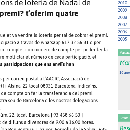
ons de loteria de Nadal de
2010
2009
 premi? t’oferim quatre
2008
2007
2006
e et va vendre la loteria per tal de cobrar el premi.
2005
ticipació a través de whatsapp 617 32 56 81 o per
nom complet i un número de compte per poder fer la
Vacan
re molt clar el número de cada participació, el
Mar
es participacions que ens enviïs han
10 ago
 per correu postal a l’AACIC, Associació de
í i Alsina, 22 local 08031 Barcelona. Indica’ns,
de compte on fer la transferència del premi.
stra seu de Barcelona o les nostres delegacions
:
núm. 22, local. Barcelona | 93 458 66 53 |
Gran 
: de dilluns a divendres de 9.00 a 16.00 hores.
Rese
d’en Pep Ventura, 1 baixos. Fornells de la Selva | 685