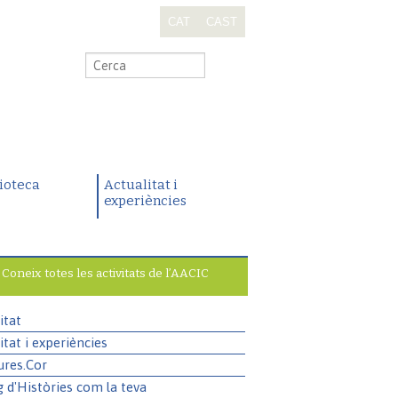
CAT
CAST
.
lioteca
Actualitat i
experiències
Coneix totes les activitats de l’AACIC
itat
itat i experiències
ures.Cor
g d'Històries com la teva