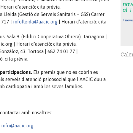
nov
 Horari d’atenció: cita prèvia.
al 
de Lleida (Gestió de Serveis Sanitaris – GSS) Carrer
7 nove
5 717 |
infolleida@aacic.org
| Horari d’atenció: cita
is. Sala 9. (Edifici Cooperativa Obrera). Tarragona |
.org | Horari d’atenció: cita prèvia.
González, 43. Tortosa | 682 74 01 77 |
Cale
ó: cita prèvia.
 participacions.
Els premis que no es cobrin es
ls serveis d’atenció psicosocial que l’AACIC duu a
b cardiopatia i amb les seves famílies.
 contactar amb nosaltres:
|
info@aacic.org