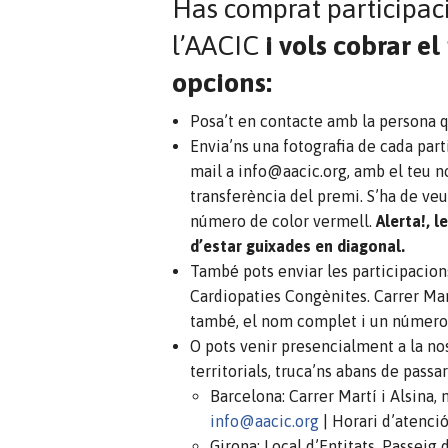
Has comprat participaci
l’AACIC
i vols cobrar el
opcions:
Posa’t en contacte amb la persona qu
Envia’ns una fotografia de cada par
mail a info@aacic.org, amb el teu 
transferència del premi. S’ha de veu
número de color vermell.
Alerta!, l
d’estar guixades en diagonal.
També pots enviar les participacions
Cardiopaties Congènites. Carrer Mart
també, el nom complet i un número 
O pots venir presencialment a la no
territorials, truca’ns abans de passar
Barcelona: Carrer Martí i Alsina, 
info@aacic.org
| Horari d’atenció
Girona: Local d’Entitats. Passeig 