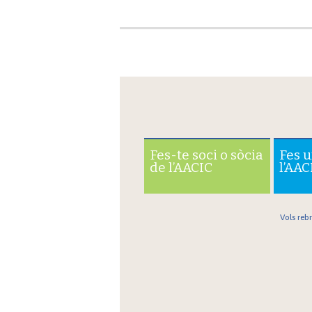
Fes-te soci o sòcia
Fes 
de l’AACIC
l’AAC
Vols reb