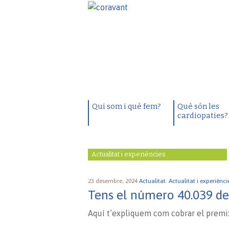
Qui som i què fem?
Què són les
cardiopaties?
Actualitat i experiències
23 desembre, 2024
Actualitat.
Actualitat i experiènci
Tens el número 40.039 de 
Aquí t’expliquem com cobrar el premi: 