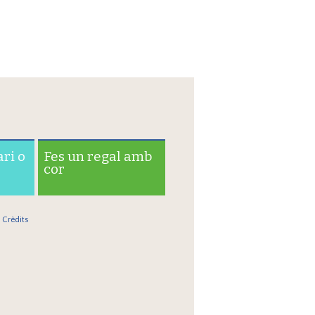
ari o
Fes un regal amb
cor
Crèdits