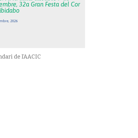
embre, 32a Gran Festa del Cor
Tibidabo
mbre, 2026
ndari de l’AACIC