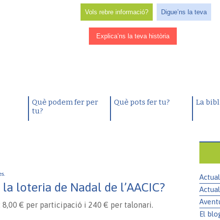
Vols rebre informació?
Digue’ns la teva
Explica’ns la teva història
Què podem fer per
Què pots fer tu?
La bib
tu?
es.
Actual
la loteria de Nadal de l’AACIC?
Actual
Avent
8,00 € per participació i 240 € per talonari.
El blo