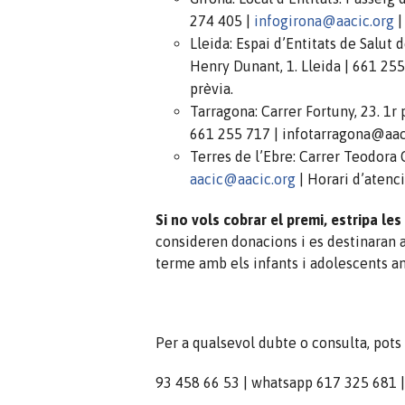
274 405 |
infogirona@aacic.org
|
Lleida: Espai d’Entitats de Salut 
Henry Dunant, 1. Lleida | 661 25
prèvia.
Tarragona: Carrer Fortuny, 23. 1r p
661 255 717 | infotarragona@aacic
Terres de l’Ebre: Carrer Teodora 
aacic@aacic.org
| Horari d’atenci
Si no vols cobrar el premi, estripa les
consideren donacions i es destinaran a
terme amb els infants i adolescents am
Per a qualsevol dubte o consulta, pots
93 458 66 53 | whatsapp 617 325 681 