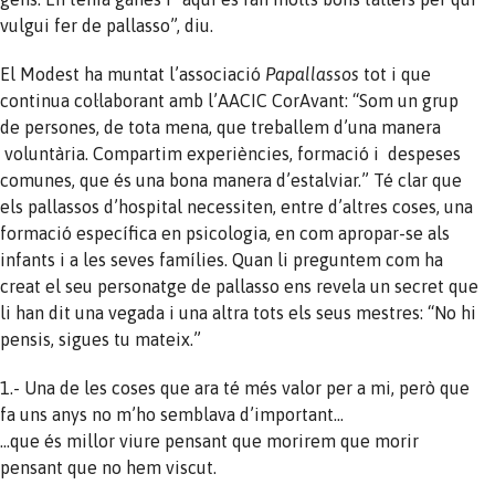
vulgui fer de pallasso”, diu.
El Modest ha muntat l’associació
Papallassos
tot i que
continua col·laborant amb l’AACIC CorAvant: “Som un grup
de persones, de tota mena, que treballem d’una manera
voluntària. Compartim experiències, formació i despeses
comunes, que és una bona manera d’estalviar.” Té clar que
els pallassos d’hospital necessiten, entre d’altres coses, una
formació específica en psicologia, en com apropar-se als
infants i a les seves famílies. Quan li preguntem com ha
creat el seu personatge de pallasso ens revela un secret que
li han dit una vegada i una altra tots els seus mestres: “No hi
pensis, sigues tu mateix.”
1.- Una de les coses que ara té més valor per a mi, però que
fa uns anys no m’ho semblava d’important…
…que és millor viure pensant que morirem que morir
pensant que no hem viscut.