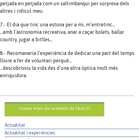
petjada en petjada com un saltimbanqui per sorpresa dels
altres i ridícul meu.
7.- El dia que tinc una estona per a mi, m’entretinc…
…amb l’astronomia recreativa, anar a caçar bolets, ballar
country, jugar a bitlles…
8.- Recomanaria l’experiència de dedicar una part del temps
lliure a fer de voluntari perquè…
…descobríssiu la vida des d’una altra òptica molt més
enriquidora.
Coneix totes les activitats de l’AACIC
Actualitat
Actualitat i experiències