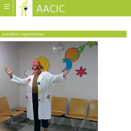
AACIC
Associació de Cardiopaties Congènites
Actualitat i experiències