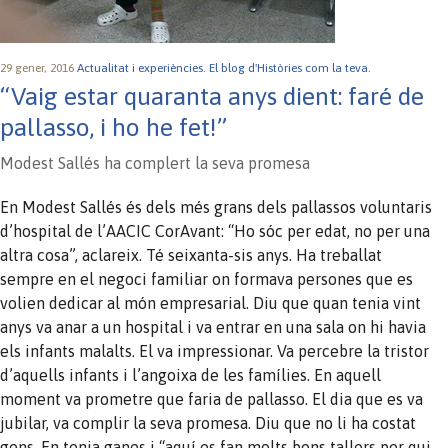
29 gener, 2016
Actualitat i experiències.
El blog d'Històries com la teva.
“Vaig estar quaranta anys dient: faré de
pallasso, i ho he fet!”
Modest Sallés ha complert la seva promesa
En Modest Sallés és dels més grans dels pallassos voluntaris
d’hospital de l’AACIC CorAvant: “Ho sóc per edat, no per una
altra cosa”, aclareix. Té seixanta-sis anys. Ha treballat
sempre en el negoci familiar on formava persones que es
volien dedicar al món empresarial. Diu que quan tenia vint
anys va anar a un hospital i va entrar en una sala on hi havia
els infants malalts. El va impressionar. Va percebre la tristor
d’aquells infants i l’angoixa de les famílies. En aquell
moment va prometre que faria de pallasso. El dia que es va
jubilar, va complir la seva promesa. Diu que no li ha costat
gens. En tenia ganes i “aquí es fan molts bons tallers per qui