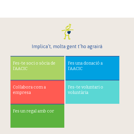
Implica’t, molta gent t’ho agrairà
Fes-te soci o sòcia de
Fes una donació a
l’AACIC
l’AACIC
Col·labora com a
Fes-te voluntari o
empresa
voluntària
Fes un regal amb cor