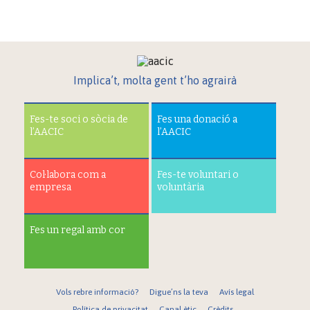
Implica’t, molta gent t’ho agrairà
Fes-te soci o sòcia de
Fes una donació a
l’AACIC
l’AACIC
Col·labora com a
Fes-te voluntari o
empresa
voluntària
Fes un regal amb cor
Vols rebre informació?
Digue’ns la teva
Avís legal
Política de privacitat
Canal ètic
Crèdits