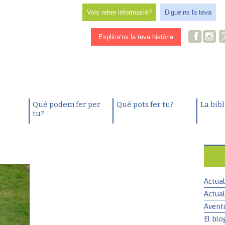
Vols rebre informació?
Digue’ns la teva
Explica’ns la teva història
Què podem fer per
Què pots fer tu?
La bib
tu?
Actual
Actual
Avent
El blo