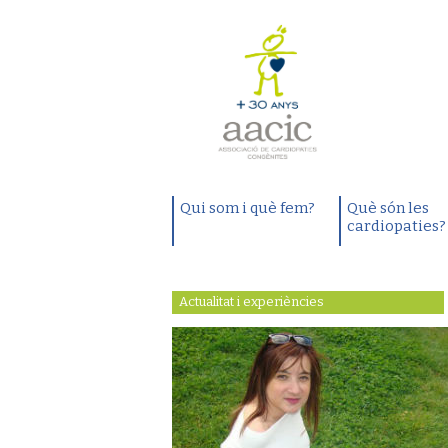
Qui som i què fem?
Què són les
cardiopaties?
Actualitat i experiències