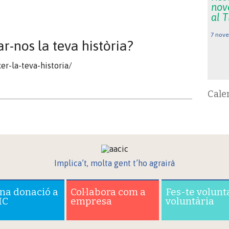
nov
al 
7 nove
ar-nos la teva història?
r-la-teva-historia/
Cale
Implica’t, molta gent t’ho agrairà
una donació a
Col·labora com a
Fes-te volunt
IC
empresa
voluntària