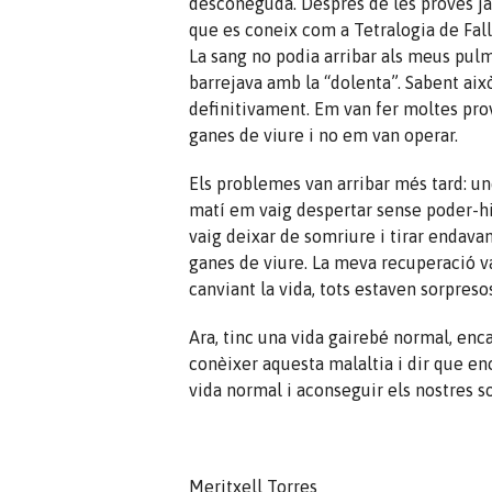
desconeguda. Després de les proves ja 
que es coneix com a Tetralogia de Fall
La sang no podia arribar als meus pulm
barrejava amb la “dolenta”. Sabent aix
definitivament. Em van fer moltes prove
ganes de viure i no em van operar.
Els problemes van arribar més tard: un
matí em vaig despertar sense poder-hi 
vaig deixar de somriure i tirar endavant
ganes de viure. La meva recuperació va
canviant la vida, tots estaven sorpreso
Ara, tinc una vida gairebé normal, enc
conèixer aquesta malaltia i dir que e
vida normal i aconseguir els nostres s
Meritxell Torres