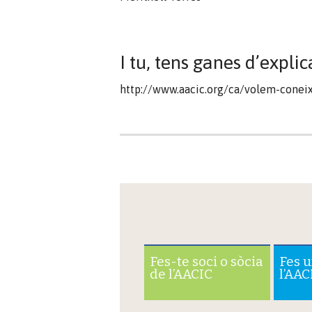
I tu, tens ganes d’explic
http://www.aacic.org/ca/volem-coneixe
Fes-te soci o sòcia
Fes 
de l’AACIC
l’AAC