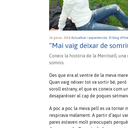
26 gener, 2018
Actualitat i experiències.
El blog d'Hi
“Mai vaig deixar de somri
Coneix la història de la Meritxell, una
somnis.
Des que era al ventre de la meva mare,
Quan vaig néixer tot va sortir bé, però
soroll estrany, el que es coneix com un
desaparèixer al cap de poques setmane
A poc a poc la meva pell es va tornar 
respirava malament. A partir d’aquí v
pares estaven molt preocupats perquè e