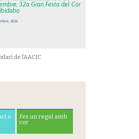
embre, 32a Gran Festa del Cor
Tibidabo
mbre, 2026
ndari de l’AACIC
ari o
Fes un regal amb
cor