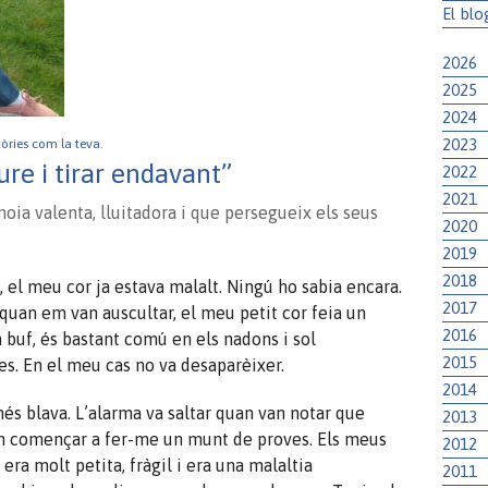
El blo
2026
2025
2024
2023
stòries com la teva.
ure i tirar endavant”
2022
2021
 noia valenta, lluitadora i que persegueix els seus
2020
2019
2018
 el meu cor ja estava malalt. Ningú ho sabia encara.
2017
 quan em van auscultar, el meu petit cor feia un
2016
 buf, és bastant comú en els nadons i sol
2015
s. En el meu cas no va desaparèixer.
2014
més blava. L’alarma va saltar quan van notar que
2013
an començar a fer-me un munt de proves. Els meus
2012
ra molt petita, fràgil i era una malaltia
2011