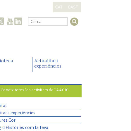
CAT
CAST
.
lioteca
Actualitat i
experiències
Coneix totes les activitats de l’AACIC
itat
itat i experiències
ures.Cor
g d'Històries com la teva