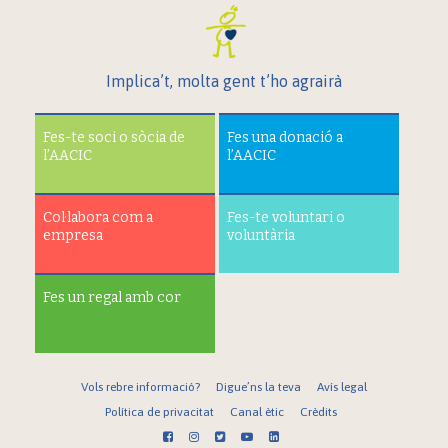
Implica’t, molta gent t’ho agrairà
Fes-te soci o sòcia de
Fes una donació a
l’AACIC
l’AACIC
Col·labora com a
Fes-te voluntari o
empresa
voluntària
Fes un regal amb cor
Vols rebre informació?
Digue’ns la teva
Avís legal
Política de privacitat
Canal ètic
Crèdits